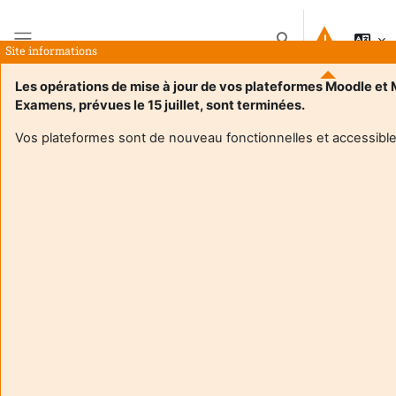
Jäta vahele peasisuni
Lülitab otsingu sise
Site informations
Küljepaneel
Les opérations de mise à jour de vos plateformes Moodle et
Examens, prévues le 15 juillet, sont terminées.
Plateforme pédagogique de l'université de
Vos plateformes sont de nouveau fonctionnelles et accessible
Bordeaux
Bienvenue sur la plateforme pédagogique de
l'université de Bordeaux
Vous trouverez ici les espaces de cours que vos
enseignantes et enseignants ont mis à votre
disposition.