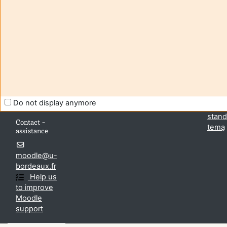
Aide et
Esate
support
nepri
FAQ
(
Prisi
and
Parsis
tutorials
mobil
Moodle
prog
Do not display anymore
Persij
stand
Contact -
temą
assistance
moodle@u-
bordeaux.fr
Help us
to improve
Moodle
support