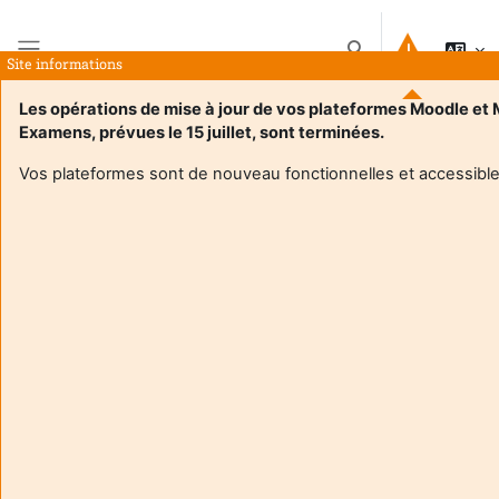
Pereiti į pagrindinį turinį
Perjungti paieškos į
Site informations
Šoninis skydelis
Les opérations de mise à jour de vos plateformes Moodle et
Examens, prévues le 15 juillet, sont terminées.
Plateforme pédagogique de l'université de
Vos plateformes sont de nouveau fonctionnelles et accessible
Bordeaux
Bienvenue sur la plateforme pédagogique de
l'université de Bordeaux
Vous trouverez ici les espaces de cours que vos
enseignantes et enseignants ont mis à votre
disposition.