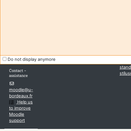
Aide et
Nincs
support
bejel
FAQ
(
Belé
and
Töltse
tutorials
Moodl
Moodle
mobil
Do not display anymore
Áttér
stand
Contact -
stílus
assistance
moodle@u-
bordeaux.fr
Help us
to improve
Moodle
support