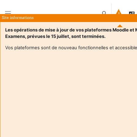
Tovább a fő tartalomhoz
Keresési bemenet
Site informations
Oldalpanel
Les opérations de mise à jour de vos plateformes Moodle et
Examens, prévues le 15 juillet, sont terminées.
Plateforme pédagogique de l'université de
Vos plateformes sont de nouveau fonctionnelles et accessible
Bordeaux
Bienvenue sur la plateforme pédagogique de
l'université de Bordeaux
Vous trouverez ici les espaces de cours que vos
enseignantes et enseignants ont mis à votre
disposition.